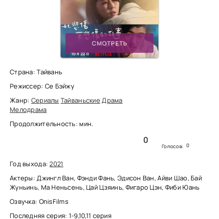
СМОТРЕТЬ
Страна: Тайвань
Режиссер: Се Бэйжу
Жанр:
Сериалы
Тайваньские
Драма
Мелодрама
Продолжительность: мин.
0
0
Голосов:
Год выхода:
2021
Актеры: Джингл Ван, Фэнди Фань, Эдисон Ван, Айви Шао, Бай
Жуньинь, Ма Неньсень, Цай Цзяинь, Фигаро Цэн, Фиби Юань
Озвучка: OnisFilms
Последняя серия: 1-9,10,11 серия