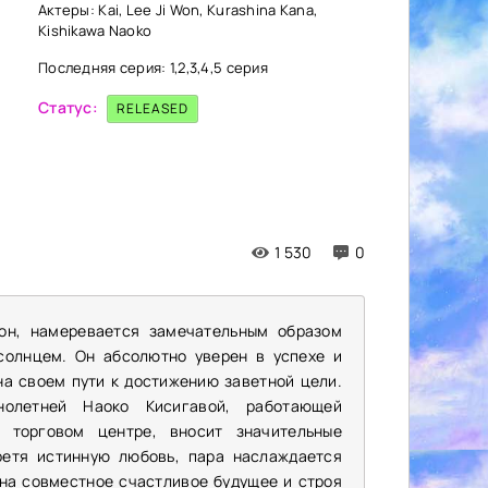
Актеры: Kai, Lee Ji Won, Kurashina Kana,
Kishikawa Naoko
Последняя серия: 1,2,3,4,5 серия
Статус:
RELEASED
1 530
0
он, намеревается замечательным образом
солнцем. Он абсолютно уверен в успехе и
на своем пути к достижению заветной цели.
нолетней Наоко Кисигавой, работающей
 торговом центре, вносит значительные
ретя истинную любовь, пара наслаждается
на совместное счастливое будущее и строя