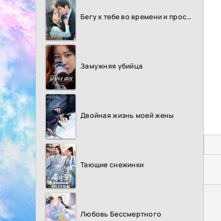
Бегу к тебе во времени и пространстве
Замужняя убийца
Двойная жизнь моей жены
П
Тающие снежинки
Любовь Бессмертного