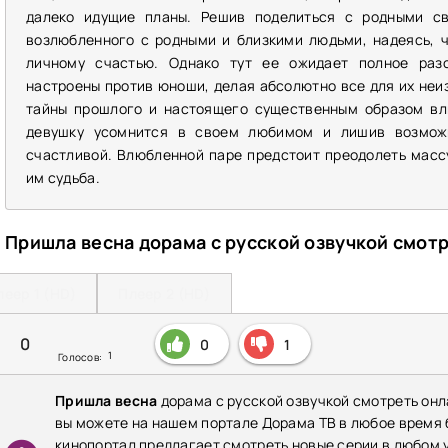
далеко идущие планы. Решив поделиться с родными св
возлюбленного с родными и близкими людьми, надеясь, 
личному счастью. Однако тут ее ожидает полное разо
настроены против юноши, делая абсолютно все для их не
тайны прошлого и настоящего существенным образом вл
девушку усомнится в своем любимом и лишив возможн
счастливой. Влюбленной паре предстоит преодолеть масс
им судьба.
Пришла весна дорама с русской озвучкой смот
леер 1 (HD)
Плеер 2 (HD)
0
0
1
1
Голосов:
Пришла весна
дорама с русской озвучкой смотреть онл
вы можете на нашем портале Дорама ТВ в любое время
кинопортал предлагает смотреть новые серии в любом у