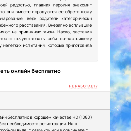
оей радостью, главная героиня знакомит
что они вместе порадуются ее обретенному
чарование, ведь родители категорически
избежного расставания. Внезапно всплывшие
ияют на привычную жизнь Наоко, заставив
ости почувствовать себя по-настоящему
у нелегких испытаний, которые приготовила
реть онлайн бесплатно
НЕ РАБОТАЕТ?
айн бесплатно в хорошем качестве HD (1080)
 без необходимости регистрации. Наш
добном виде: с озвучкой или в оригинале с