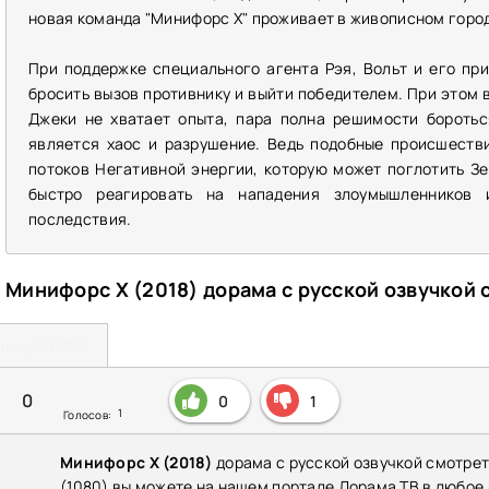
новая команда "Минифорс X" проживает в живописном город
При поддержке специального агента Рэя, Вольт и его пр
бросить вызов противнику и выйти победителем. При этом в
Джеки не хватает опыта, пара полна решимости боротьс
является хаос и разрушение. Ведь подобные происшеств
потоков Негативной энергии, которую может поглотить З
быстро реагировать на нападения злоумышленников 
последствия.
Минифорс X (2018) дорама с русской озвучкой
леер 2 (HD)
0
0
1
1
Голосов:
Минифорс X (2018)
дорама с русской озвучкой смотрет
(1080) вы можете на нашем портале Дорама ТВ в любое