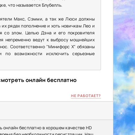
ке, что называется Блубелль.
иятели Макс, Сэмми, а так же Люси должны
 их рядах пополнение и хоть новичкам Лео и
я со злом. Целью Дэна и его покровителя
ия непременно ведут к выбросу мощнейших
енос. Соответственно "Минифорс X" обязаны
и по возможности исключить серьезные
 смотреть онлайн бесплатно
НЕ РАБОТАЕТ?
ь онлайн бесплатно в хорошем качестве HD
 время без необходимости регистрации. Наш