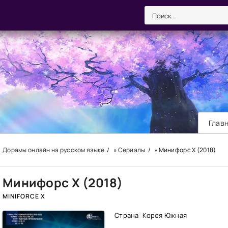
Глав
Дорамы онлайн на русском языке
»
Сериалы
» Минифорс X (2018)
Минифорс X (2018)
MINIFORCE X
Страна: Корея Южная