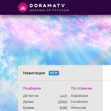
DORAMATV
ДОРАМЫ НА РУССКОМ
Навигация
Подборки
По странам
Детектив
Корейские
(447)
Драма
Китайские
(2356)
Боевик
Японские
(599)