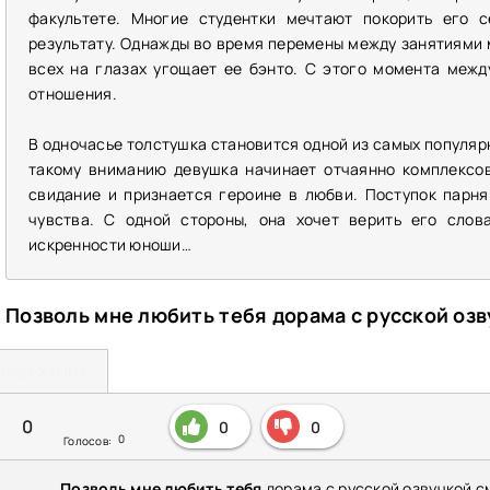
факультете. Многие студентки мечтают покорить его с
результату. Однажды во время перемены между занятиями м
всех на глазах угощает ее бэнто. С этого момента меж
отношения.
В одночасье толстушка становится одной из самых популяр
такому вниманию девушка начинает отчаянно комплексов
свидание и признается героине в любви. Поступок парн
чувства. С одной стороны, она хочет верить его слов
искренности юноши…
Позволь мне любить тебя дорама с русской оз
леер 2 (HD)
0
0
0
0
Голосов:
Позволь мне любить тебя
дорама с русской озвучкой с