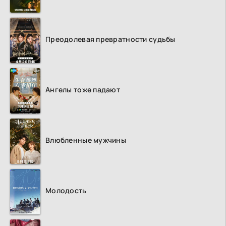
Преодолевая превратности судьбы
Ангелы тоже падают
Влюбленные мужчины
Молодость