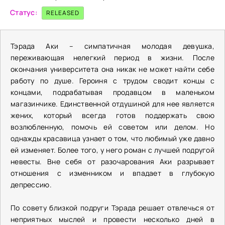
Статус:
RELEASED
Тэрада Аки – симпатичная молодая девушка,
переживающая нелегкий период в жизни. После
окончания университета она никак не может найти себе
работу по душе. Героиня с трудом сводит концы с
концами, подрабатывая продавцом в маленьком
магазинчике. Единственной отдушиной для нее является
жених, который всегда готов поддержать свою
возлюбленную, помочь ей советом или делом. Но
однажды красавица узнает о том, что любимый уже давно
ей изменяет. Более того, у него роман с лучшей подругой
невесты. Вне себя от разочарования Аки разрывает
отношения с изменником и впадает в глубокую
депрессию.
По совету близкой подруги Тэрада решает отвлечься от
неприятных мыслей и провести несколько дней в