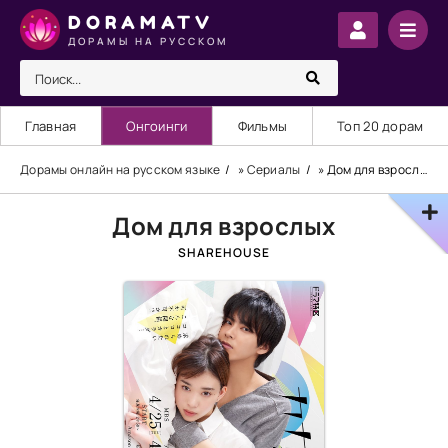
DORAMATV
ДОРАМЫ НА РУССКОМ
Главная
Онгоинги
Фильмы
Топ 20 дорам
Дорамы онлайн на русском языке
»
Сериалы
» Дом для взрослых
Дом для взрослых
SHAREHOUSE