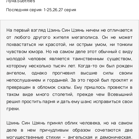
Луна.Subtitles
Последняя серия: 1-25,26,27 серия
На первый взгляд Цзинь Син Цзянь ничем не отличается
от любого другого жителя мегаполиса. Он не может
похвастаться ни красотой, ни острым умом, ни тонким
чувством юмора. Но на самом деле этот обычный с виду
молодой человек является таинственным существом,
которому несколько тысяч лет. Когда-то он был рожден
ангелом, однако прогневил высшие силы своим
непослушанием и гордыней. За это герой был проклят и
превращен в обломок скалы. Ему пришлось провести в
таком виде много столетий, прежде чем Всевышний
решил простить парня и дать ему шанс исправиться свои
грехи.
Цзинь Син Цзянь принял облик человека, но на самом
деле в нем причудливым образом сочетаются две
могущественные стихии – ангельская и демоническая.