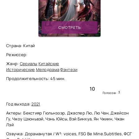
СМОТРЕТЬ
Страна: Китай
Режиссер:
Жанр:
Сериалы
Китайские
Исторические
Мелодрама
Фэнтези
Продолжительность: 45 мин.
10
3
Голосов:
Год выхода:
2021
Актеры: Бекстияр Гюльнэзэр, Джаспер Лю, Лю Чан, Джейсон
Гу, Чжоу Цзюньвэй, Чэнь Юйсы, Вэй Бинхуа, Ян Чжиин, Чжан
Лэй
Озвучка: Дораманутая / W³: voices, FSG Be Mine.Subtitles, ФСГ