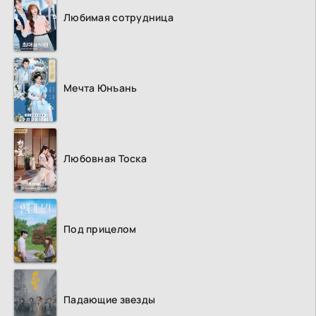
Любимая сотрудница
Мечта Юнъань
Любовная Тоска
Под прицелом
Падающие звезды