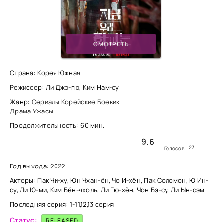
СМОТРЕТЬ
Страна: Корея Южная
Режиссер: Ли Джэ-гю, Ким Нам-су
Жанр:
Сериалы
Корейские
Боевик
Драма
Ужасы
Продолжительность: 60 мин.
9.6
27
Голосов:
Год выхода:
2022
Актеры: Пак Чи-ху, Юн Чхан-ён, Чо И-хён, Пак Соломон, Ю Ин-
су, Ли Ю-ми, Ким Бён-чхоль, Ли Гю-хён, Чон Бэ-су, Ли Ын-сэм
Последняя серия: 1-11,12,13 серия
Статус:
RELEASED