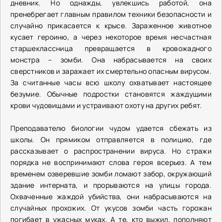
дневник. Но однажды, увлекшись работой, она
пренебрегает главным правилом техники безопасности и
случайно прикасается к крысе. Зараженное животное
кусает героиню, а через некоторое время несчастная
старшеклассница превращается в кровожадного
монстра – зомби. Она набрасывается на своих
сверстников и заражает их смертельно опасным вирусом.
За считанные часы всю школу охватывает настоящее
безумие. Обычные подростки становятся жаждущими
крови чудовищами и устраивают охоту на других ребят.
Преподавателю биологии чудом удается сбежать из
школы. Он прямиком отправляется в полицию, где
рассказывает о распространении вируса. Но стражи
порядка не воспринимают слова героя всерьез. А тем
временем озверевшие зомби ломают забор, окружающий
здание интерната, и прорываются на улицы города.
Охваченные жаждой убийства, они набрасываются на
случайных прохожих. От укусов зомби часть горожан
погибает в ужасных муках. А те, кто выжил, пополняют