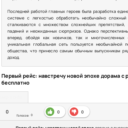
Последней работой главных героев была разработка един
системе с легкостью обработать необычайно сложный
сталкиваются с множеством сложнейших препятствий, г
падений и неожиданных сюрпризов. Однако перспективн
вперед, обойдя как новичков, так и многочисленных 
уникальная глобальная сеть пользуется необычайной п
общества, что принесло самым обычным выпускникам ряд
доход.
Первый рейс: навстречу новой эпохе дорама с 
бесплатно
леер 2 (HD)
0
0
0
0
Голосов:
Первый рейс: навстречу новой эпохе
дорама с русско