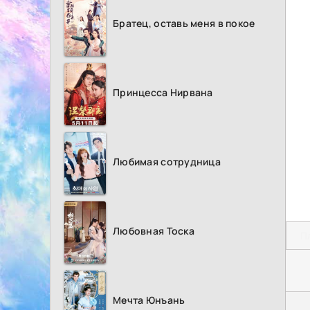
Братец, оставь меня в покое
Принцесса Нирвана
Любимая сотрудница
Любовная Тоска
П
Мечта Юнъань