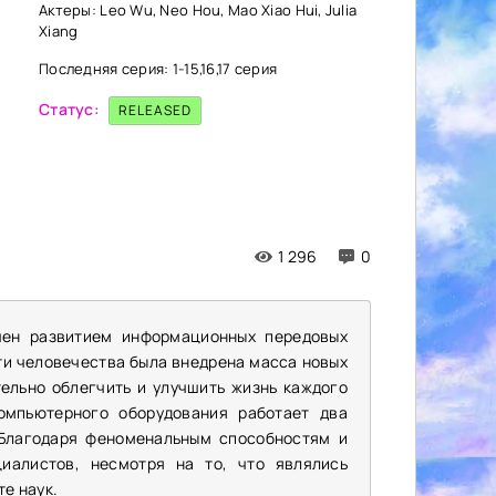
Актеры: Leo Wu, Neo Hou, Mao Xiao Hui, Julia
Xiang
Последняя серия: 1-15,16,17 серия
Статус:
RELEASED
1 296
0
чен развитием информационных передовых
ти человечества была внедрена масса новых
ельно облегчить и улучшить жизнь каждого
омпьютерного оборудования работает два
 Благодаря феноменальным способностям и
циалистов, несмотря на то, что являлись
е наук.