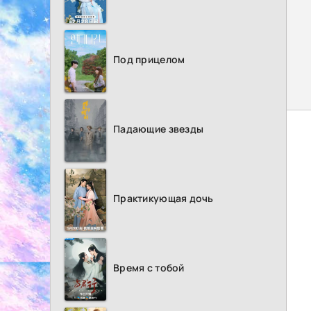
Под прицелом
Падающие звезды
Практикующая дочь
Время с тобой