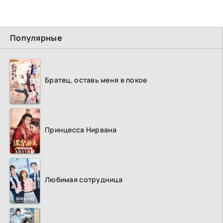
Популярные
Братец, оставь меня в покое
Принцесса Нирвана
Любимая сотрудница