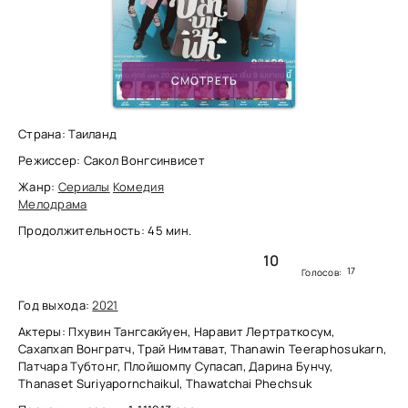
СМОТРЕТЬ
Страна: Таиланд
Режиссер: Сакол Вонгсинвисет
Жанр:
Сериалы
Комедия
Мелодрама
Продолжительность: 45 мин.
10
17
Голосов:
Год выхода:
2021
Актеры: Пхувин Тангсакйуен, Наравит Лертраткосум,
Сахапхап Вонгратч, Трай Нимтават, Thanawin Teeraphosukarn,
Патчара Тубтонг, Плойшомпу Супасап, Дарина Бунчу,
Thanaset Suriyapornchaikul, Thawatchai Phechsuk