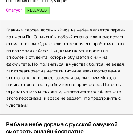
Последняя серия: 1-11,12,13 серия
Статус:
RELEASED
Главным героем дорамы «Рыба на небе» является парень
по имени Пи. Он милый и добрый юноша, планирует стать
стоматологом. Однако единственная его проблема - это
не взаимная любовь. Продолжительное время он
влюблен в студента, который обучается с ним на
факультете. Но, признаться, в чувствах боится, не ведая,
как отреагирует на нетрадиционные взаимоотношения
этот юноша. А позднее, замечая рядом с ним Мока, он
начинает ревновать, и боится соперничества. Пытаясь
отразить атаку конкурента, он незаметно влюбляется в
этого персонажа, и вовсе не ведает, что предпринять с
чувствами.
Рыба на небе дорама с русской озвучкой
смотреть онлайн бесплатно