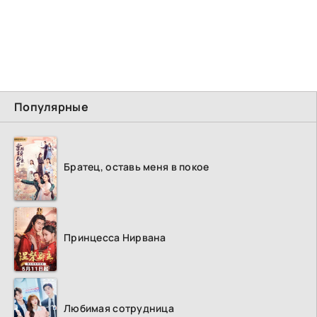
Популярные
Братец, оставь меня в покое
Принцесса Нирвана
Любимая сотрудница