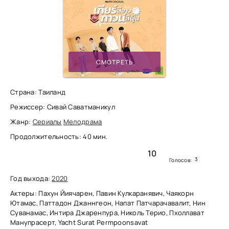
СМОТРЕТЬ
Страна: Таиланд
Режиссер: Сивай Саватманикул
Жанр:
Сериалы
Мелодрама
Продолжительность: 40 мин.
10
3
Голосов:
Год выхода:
2020
Актеры: Пахун Йиячарен, Павин Кулкаранявич, Чаякорн
Ютамас, Паттадон Джаннгеон, Напат Патчарачавалит, Нин
Суванамас, Интира Джаренпура, Николь Терио, Пхоллават
Манупрасерт, Yacht Surat Permpoonsavat