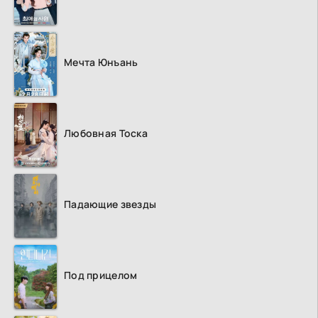
Мечта Юнъань
Любовная Тоска
Падающие звезды
Под прицелом