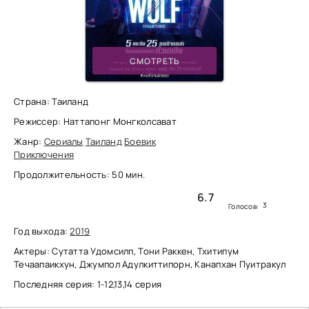
СМОТРЕТЬ
Страна: Таиланд
Режиссер: Наттапонг Монгколсават
Жанр:
Сериалы
Таиланд
Боевик
Приключения
Продолжительность: 50 мин.
6.7
3
Голосов:
Год выхода:
2019
Актеры: Сутатта Удомсилп, Тони Раккен, Тхитипум
Течаапаикхун, Джумпол Адулкиттипорн, Канапхан Пуитракул
Последняя серия: 1-12,13,14 серия