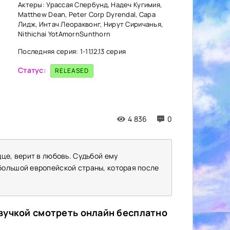
Актеры: Урассая Спербунд, Надеч Кугимия,
Matthew Dean, Peter Corp Dyrendal, Сара
Лидж, Интач Леораквонг, Нирут Сиричанья,
Nithichai YotAmornSunthorn
Последняя серия: 1-11,12,13 серия
Статус:
RELEASED
4 836
0
це, верит в любовь. Судьбой ему
большой европейской страны, которая после
вучкой смотреть онлайн бесплатно