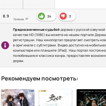
леер 1 (HD)
Плеер 2 (HD)
8.9
24
3
27
Голосов:
Предназначенные судьбой
дорама с русской озвучкой
качестве HD (1080) вы можете на нашем портале Дорам
регистрации. Наш кинопортал предлагает смотреть новы
в оригинале с субтитрами. Видео доступно на мобильном
компьютере или планшете (iPad). Наш портал постоянн
полюбившаяся классика жанра, предоставляя возможно
дорам.
Рекомендуем посмотреть: