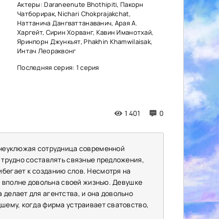
Актеры: Daraneenute Bhothipiti, Пакорн
Чатборирак, Nichari Chokprajakchat,
Наттанича Дангваттанаванич, Арая А.
Харгейт, Сирин Хорванг, Кавин Иманотхай,
Яринпорн Джункьят, Phakhin Khamwilaisak,
Интач Леораквонг
Последняя серия: 1 серия
1 401
0
, неуклюжая сотрудница современной
й трудно составлять связные предложения,
ибегает к созданию слов. Несмотря на
Са вполне довольна своей жизнью. Девушке
 делает для агентства, и она довольно
дшему, когда фирма устраивает сватовство,