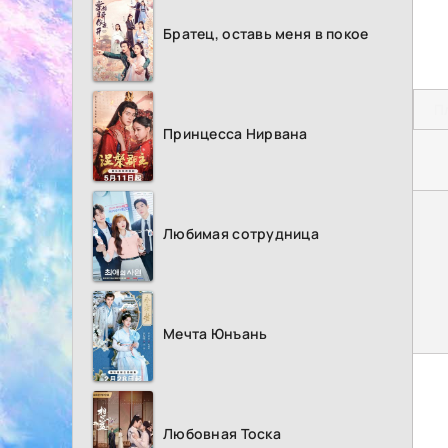
Братец, оставь меня в покое
П
Принцесса Нирвана
Любимая сотрудница
Мечта Юнъань
Любовная Тоска