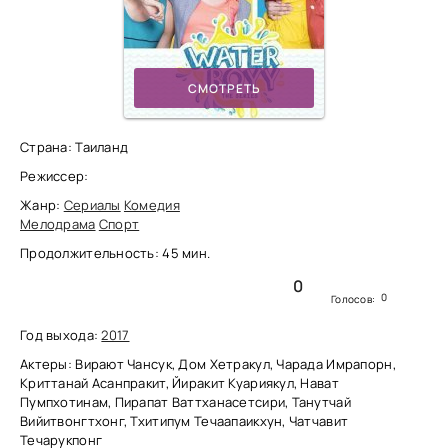
СМОТРЕТЬ
Страна: Таиланд
Режиссер:
Жанр:
Сериалы
Комедия
Мелодрама
Спорт
Продолжительность: 45 мин.
0
0
Голосов:
Год выхода:
2017
Актеры: Вирают Чансук, Дом Хетракул, Чарада Имрапорн,
Криттанай Асанпракит, Йиракит Куариякул, Нават
Пумпхотинам, Пирапат Ваттханасетсири, Танутчай
Вийитвонгтхонг, Тхитипум Течаапаикхун, Чатчавит
Течарукпонг