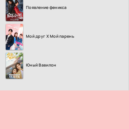
Появление феникса
Мой друг Х Мой парень
Юный Вавилон