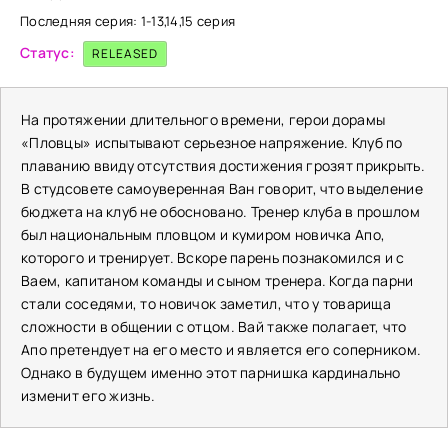
Последняя серия: 1-13,14,15 серия
Статус:
RELEASED
На протяжении длительного времени, герои дорамы
«Пловцы» испытывают серьезное напряжение. Клуб по
плаванию ввиду отсутствия достижения грозят прикрыть.
В студсовете самоуверенная Ван говорит, что выделение
бюджета на клуб не обосновано. Тренер клуба в прошлом
был национальным пловцом и кумиром новичка Апо,
которого и тренирует. Вскоре парень познакомился и с
Ваем, капитаном команды и сыном тренера. Когда парни
стали соседями, то новичок заметил, что у товарища
сложности в общении с отцом. Вай также полагает, что
Апо претендует на его место и является его соперником.
Однако в будущем именно этот парнишка кардинально
изменит его жизнь.