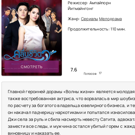
Режиссер: Ампайпорн
Йитмайнгонг
Жанр:
Сериалы
Мелодрама
Продолжительность: 110 мин.
СМОТРЕТЬ
7.6
17
Голосов:
Главной героиней дорамы «Волны жизни» является молодая
также востребованная актриса, что ворвалась в мир шоуби
по расчету за богатого владельца ювелирного бизнеса, и т
он накачал падчерицу наркотиками и попытался изнасилова
Джи села за руль и сбила насмерть невесту Сатита, адвока
замести все следы, и мужчина остался убитый горем с жажд
виновницу и наказать ее.