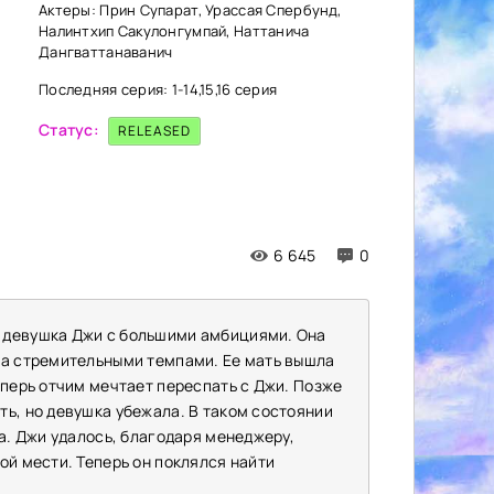
Актеры: Прин Супарат, Урассая Спербунд,
Налинтхип Сакулонгумпай, Наттанича
Дангваттанаванич
Последняя серия: 1-14,15,16 серия
Статус:
RELEASED
6 645
0
 девушка Джи с большими амбициями. Она
за стремительными темпами. Ее мать вышла
еперь отчим мечтает переспать с Джи. Позже
ть, но девушка убежала. В таком состоянии
та. Джи удалось, благодаря менеджеру,
ой мести. Теперь он поклялся найти