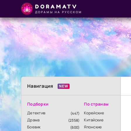
DORAMATV
ДОРАМЫ НА РУССКОМ
Навигация
Подборки
По странам
Детектив
Корейские
(447)
Драма
Китайские
(2358)
Боевик
Японские
(600)