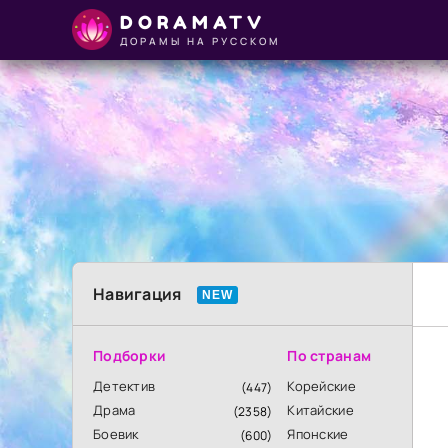
DORAMATV
ДОРАМЫ НА РУССКОМ
Навигация
Подборки
По странам
Детектив
Корейские
(447)
Драма
Китайские
(2358)
Боевик
Японские
(600)