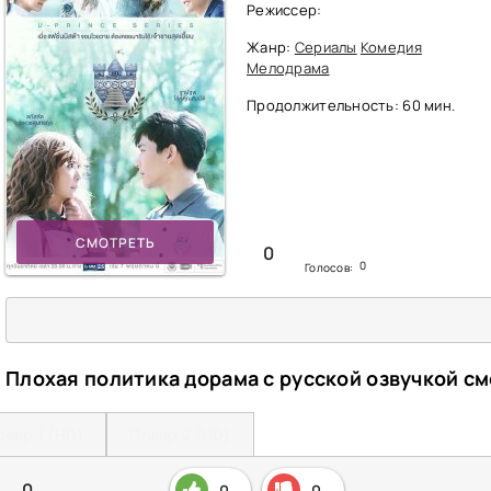
Режиссер:
Жанр:
Сериалы
Комедия
Мелодрама
Продолжительность: 60 мин.
СМОТРЕТЬ
0
0
Голосов:
Плохая политика дорама с русской озвучкой с
леер 1 (HD)
Плеер 2 (HD)
0
0
0