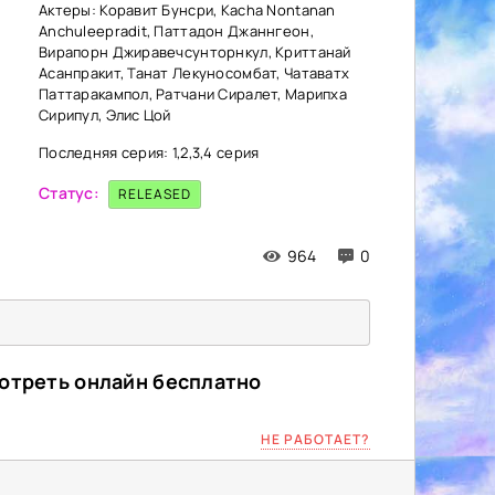
Актеры: Коравит Бунсри, Kacha Nontanan
Anchuleepradit, Паттадон Джаннгеон,
Вирапорн Джиравечсунторнкул, Криттанай
Асанпракит, Танат Лекуносомбат, Чатаватх
Паттаракампол, Ратчани Сиралет, Марипха
Сирипул, Элис Цой
Последняя серия: 1,2,3,4 серия
Статус:
RELEASED
964
0
мотреть онлайн бесплатно
НЕ РАБОТАЕТ?