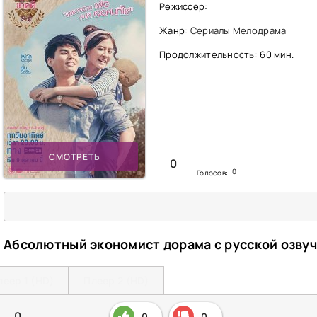
Режиссер:
Жанр:
Сериалы
Мелодрама
Продолжительность: 60 мин.
СМОТРЕТЬ
0
0
Голосов:
Абсолютный экономист дорама с русской озву
леер 1 (HD)
Плеер 2 (HD)
0
0
0