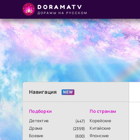
DORAMATV
ДОРАМЫ НА РУССКОМ
Навигация
Подборки
По странам
Детектив
Корейские
(447)
Драма
Китайские
(2359)
Боевик
Японские
(600)