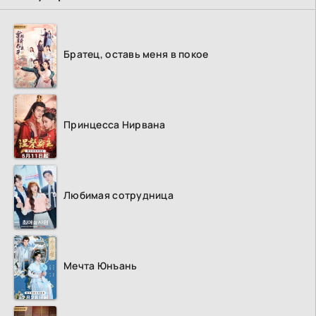
Братец, оставь меня в покое
Принцесса Нирвана
Любимая сотрудница
Мечта Юнъань