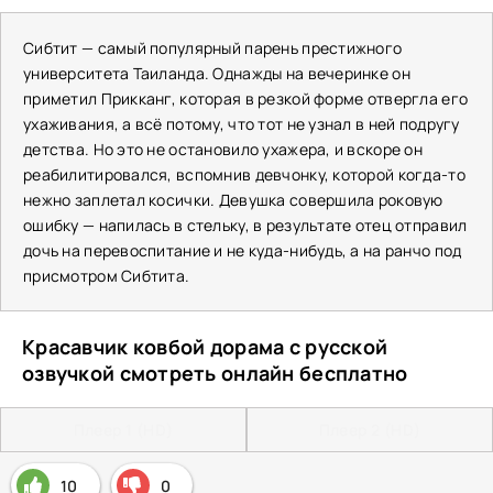
Сибтит — самый популярный парень престижного
университета Таиланда. Однажды на вечеринке он
приметил Прикканг, которая в резкой форме отвергла его
ухаживания, а всё потому, что тот не узнал в ней подругу
детства. Но это не остановило ухажера, и вскоре он
реабилитировался, вспомнив девчонку, которой когда-то
нежно заплетал косички. Девушка совершила роковую
ошибку — напилась в стельку, в результате отец отправил
дочь на перевоспитание и не куда-нибудь, а на ранчо под
присмотром Сибтита.
Красавчик ковбой дорама с русской
озвучкой смотреть онлайн бесплатно
Плеер 1 (HD)
Плеер 2 (HD)
10
0