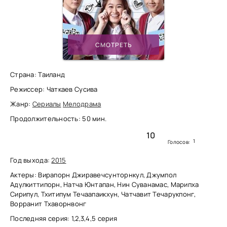
СМОТРЕТЬ
Страна: Таиланд
Режиссер: Чаткаев Сусива
Жанр:
Сериалы
Мелодрама
Продолжительность: 50 мин.
10
1
Голосов:
Год выхода:
2015
Актеры: Вирапорн Джиравечсунторнкул, Джумпол
Адулкиттипорн, Натча Юнтапан, Нин Суванамас, Марипха
Сирипул, Тхитипум Течаапаикхун, Чатчавит Течарукпонг,
Ворранит Тхаворнвонг
Последняя серия: 1,2,3,4,5 серия