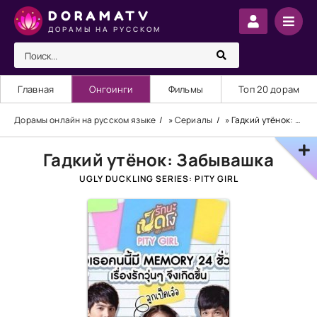
DORAMATV
ДОРАМЫ НА РУССКОМ
Главная
Онгоинги
Фильмы
Топ 20 дорам
Дорамы онлайн на русском языке
»
Сериалы
» Гадкий утёнок: Забывашка
Гадкий утёнок: Забывашка
UGLY DUCKLING SERIES: PITY GIRL