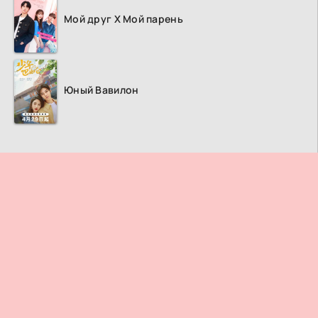
Мой друг Х Мой парень
Юный Вавилон
ПРАВООБЛАДАТЕЛЯМ