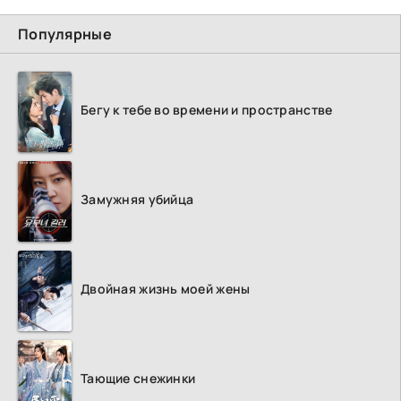
Популярные
Бегу к тебе во времени и пространстве
Замужняя убийца
Двойная жизнь моей жены
Тающие снежинки