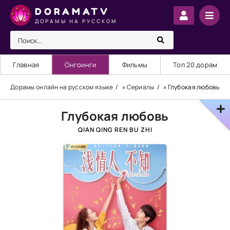
DORAMATV
ДОРАМЫ НА РУССКОМ
Главная
Онгоинги
Фильмы
Топ 20 дорам
Дорамы онлайн на русском языке
»
Сериалы
» Глубокая любовь
Глубокая любовь
QIAN QING REN BU ZHI