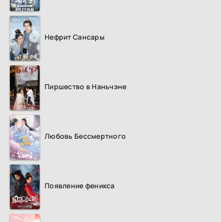
Нефрит Сансары
Пиршество в Наньчэне
Любовь Бессмертного
Появление феникса