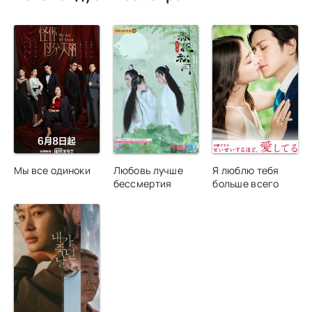
Мы все одиноки
Любовь лучше
Я люблю тебя
бессмертия
больше всего