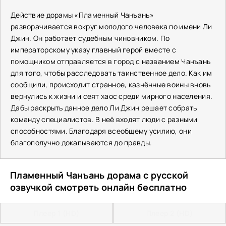
Действие дорамы «Пламенный Чанъань»
разворачивается вокруг молодого человека по имени Ли
Джин. Он работает судебным чиновником. По
императорскому указу главный герой вместе с
помощником отправляется в город с названием Чанъань
для того, чтобы расследовать таинственное дело. Как им
сообщили, происходит странное, казнённые воины вновь
вернулись к жизни и сеят хаос среди мирного населения.
Дабы раскрыть данное дело Ли Джин решает собрать
команду специалистов. В неё входят люди с разными
способностями. Благодаря всеобщему усилию, они
благополучно докапываются до правды.
Пламенный Чанъань дорама с русской
озвучкой смотреть онлайн бесплатно
Плеер 1 (HD)
Плеер 2 (HD)