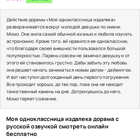
Действие дорамы «Моя одноклассница издалека»
разворачивается вокруг молодой девушки по имени
Момо. Она жила самой обычной жизнью и любила изучать
астрономию. Кроме того, ей нравился ее одноклассник,
что благодаря своей внешности пользовался большой
популярностью. Парень совсем не замечал девушку и от
этого ей становилось грустно. Дабы забыть эту любовь
она решает начать заниматься новым делом - дайвингом.
И вот наступил долгожданный день первого погружения.
Все проходит хорошо, до тех пор, пока она не находит
таинственный камень на дне. Дотронувшись до него,
Момо теряет сознание.
Моя одноклассница издалека дорама с
русской озвучкой смотреть онлайн
бесплатно