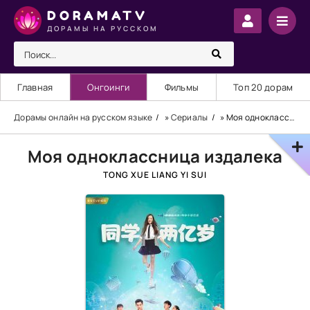
DORAMATV
ДОРАМЫ НА РУССКОМ
Главная
Онгоинги
Фильмы
Топ 20 дорам
Дорамы онлайн на русском языке
»
Сериалы
» Моя одноклассница издалека
Моя одноклассница издалека
TONG XUE LIANG YI SUI