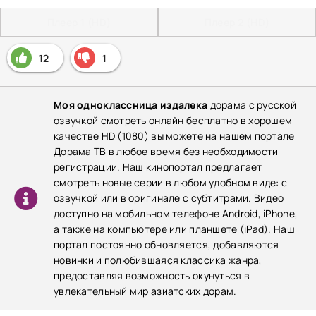
Плеер 1 (HD)
Плеер 2 (HD)
12
1
Моя одноклассница издалека
дорама с русской
озвучкой смотреть онлайн бесплатно в хорошем
качестве HD (1080) вы можете на нашем портале
Дорама ТВ в любое время без необходимости
регистрации. Наш кинопортал предлагает
смотреть новые серии в любом удобном виде: с
озвучкой или в оригинале с субтитрами. Видео
доступно на мобильном телефоне Android, iPhone,
а также на компьютере или планшете (iPad). Наш
портал постоянно обновляется, добавляются
новинки и полюбившаяся классика жанра,
предоставляя возможность окунуться в
увлекательный мир азиатских дорам.