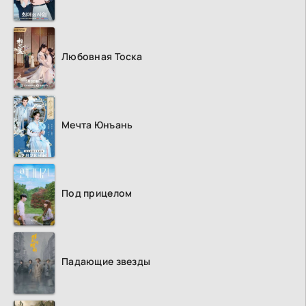
Любовная Тоска
Мечта Юнъань
Под прицелом
Падающие звезды