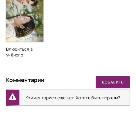
Влюбиться в
учёного
Комментарии
ДОБАВИТЬ
Комментариев еще нет. Хотите быть первым?