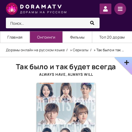
DORAMATV
ДОРАМЫ НА РУССКОМ
Главная
Онгоинги
Фильмы
Топ 20 дорам
Дорамы онлайн на русском языке
»
Сериалы
» Так было и так будет всегда
Так было и так будет всегда
ALWAYS HAVE, ALWAYS WILL