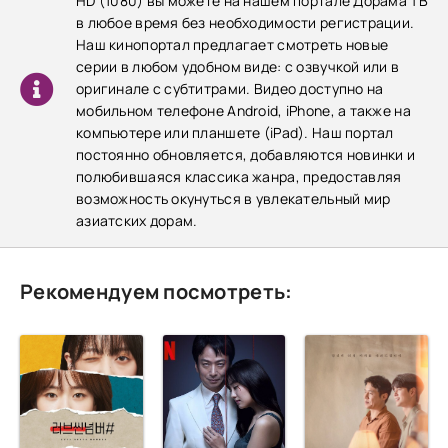
HD (1080) вы можете на нашем портале Дорама ТВ
в любое время без необходимости регистрации.
Наш кинопортал предлагает смотреть новые
серии в любом удобном виде: с озвучкой или в
оригинале с субтитрами. Видео доступно на
мобильном телефоне Android, iPhone, а также на
компьютере или планшете (iPad). Наш портал
постоянно обновляется, добавляются новинки и
полюбившаяся классика жанра, предоставляя
возможность окунуться в увлекательный мир
азиатских дорам.
Рекомендуем посмотреть: