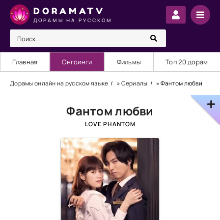
DORAMATV
ДОРАМЫ НА РУССКОМ
Главная
Онгоинги
Фильмы
Топ 20 дорам
Дорамы онлайн на русском языке
»
Сериалы
» Фантом любви
Фантом любви
LOVE PHANTOM