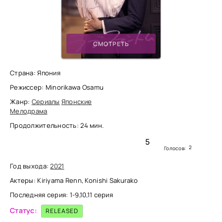
СМОТРЕТЬ
Страна: Япония
Режиссер: Minorikawa Osamu
Жанр:
Сериалы
Японские
Мелодрама
Продолжительность: 24 мин.
5
2
Голосов:
Год выхода:
2021
Актеры: Kiriyama Renn, Konishi Sakurako
Последняя серия: 1-9,10,11 серия
Статус:
RELEASED