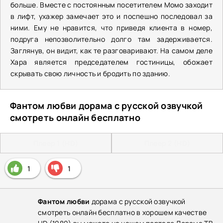
больше. Вместе с постоянным посетителем Момо заходит
в лифт, ухажер замечает это и поспешно последовал за
ними. Ему не нравится, что приведя клиента в номер,
подруга непозволительно долго там задерживается.
Заглянув, он видит, как те разговаривают. На самом деле
Хара является председателем гостиницы, обожает
скрывать свою личность и бродить по зданию.
Фантом любви дорама с русской озвучкой
смотреть онлайн бесплатно
Плеер 1 (HD)
Плеер 2 (HD)
1
1
Фантом любви
дорама с русской озвучкой
смотреть онлайн бесплатно в хорошем качестве