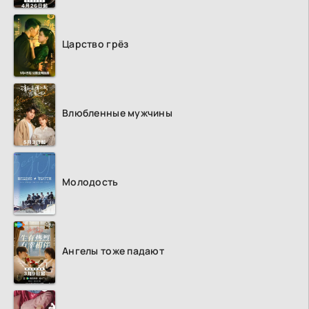
Царство грёз
Влюбленные мужчины
Молодость
Ангелы тоже падают