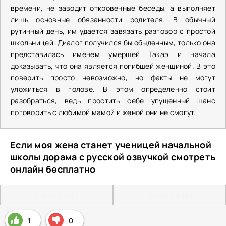
времени, не заводит откровенные беседы, а выполняет
лишь основные обязанности родителя. В обычный
рутинный день, им удается завязать разговор с простой
школьницей. Диалог получился бы обыденным, только она
представилась именем умершей Такаэ и начала
доказывать, что она является погибшей женщиной. В это
поверить просто невозможно, но факты не могут
уложиться в голове. В этом определенно стоит
разобраться, ведь простить себе упущенный шанс
поговорить с любимой мамой и женой они не смогут.
Если моя жена станет ученицей начальной
школы дорама с русской озвучкой смотреть
онлайн бесплатно
Плеер 1 (HD)
Плеер 2 (HD)
1
0