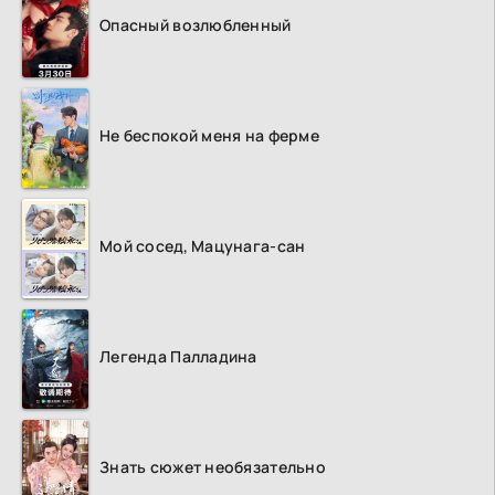
Опасный возлюбленный
Не беспокой меня на ферме
Мой сосед, Мацунага-сан
Легенда Палладина
Знать сюжет необязательно