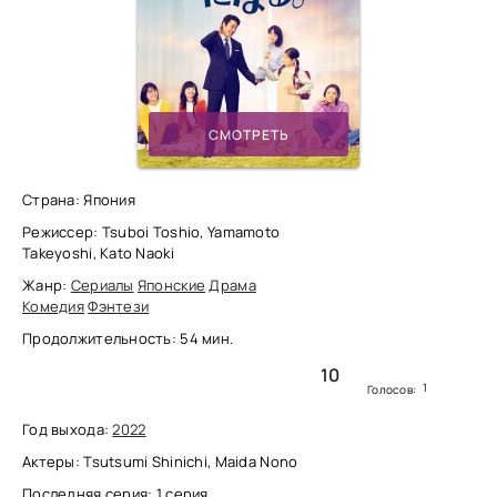
СМОТРЕТЬ
Страна: Япония
Режиссер: Tsuboi Toshio, Yamamoto
Takeyoshi, Kato Naoki
Жанр:
Сериалы
Японские
Драма
Комедия
Фэнтези
Продолжительность: 54 мин.
10
1
Голосов:
Год выхода:
2022
Актеры: Tsutsumi Shinichi, Maida Nono
Последняя серия: 1 серия