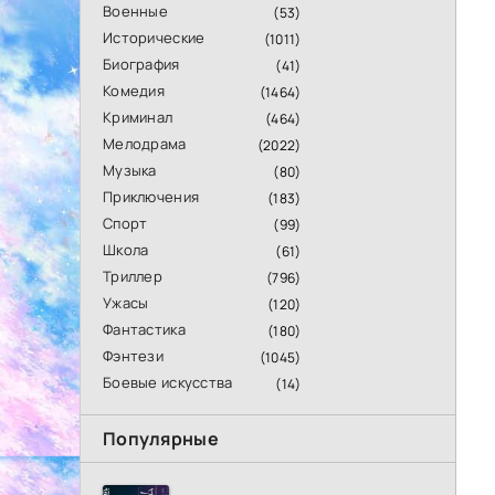
Военные
(53)
Исторические
(1011)
Биография
(41)
Комедия
(1464)
Криминал
(464)
Мелодрама
(2022)
Музыка
(80)
Приключения
(183)
Спорт
(99)
Школа
(61)
Триллер
(796)
Ужасы
(120)
Фантастика
(180)
Фэнтези
(1045)
Боевые искусства
(14)
Популярные