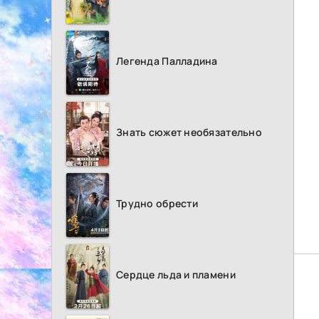
Легенда Палладина
Знать сюжет необязательно
Трудно обрести
Сердце льда и пламени