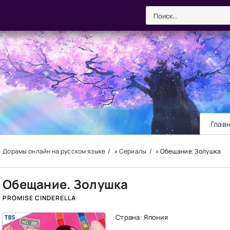
Глав
Дорамы онлайн на русском языке
»
Сериалы
» Обещание. Золушка
Обещание. Золушка
PROMISE CINDERELLA
Страна: Япония