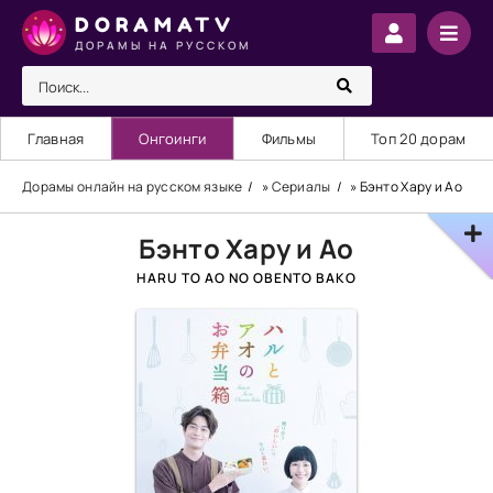
DORAMATV
ДОРАМЫ НА РУССКОМ
Главная
Онгоинги
Фильмы
Топ 20 дорам
Дорамы онлайн на русском языке
»
Сериалы
» Бэнто Хару и Ао
Бэнто Хару и Ао
HARU TO AO NO OBENTO BAKO