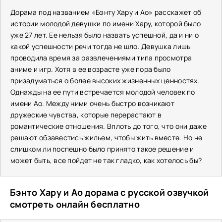
Дорама под названием «Бэнту Хару и Ао» расскажет об
истории молодой девушки по имени Хару, которой было
уже 27 лет. Ее нельзя было назвать успешной, да и ни о
какой успешности речи тогда не шло. Девушка лишь
проводила время за развлечениями типа просмотра
аниме и игр. Хотя в ее возрасте уже пора было
призадуматься о более высоких жизненных ценностях.
Однажды на ее пути встречается молодой человек по
имени Ао. Между ними очень быстро возникают
дружеские чувства, которые перерастают в
романтические отношения. Вплоть до того, что они даже
решают обзавестись жильем, чтобы жить вместе. Но не
слишком ли поспешно было принято такое решение и
может быть, все пойдет не так гладко, как хотелось бы?
Бэнто Хару и Ао дорама с русской озвучкой
смотреть онлайн бесплатно