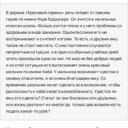
В дораме «Красивый парень» речь пойдет о главном
герое по имени Хира Кадзунари. Он учится в начальных
классах школы. Юноша учится плохо и у него проблемы со
здоровьем в виде заикания. Одноклассники его не
воспринимают и считают изгоем. То есть, о друзьях ему
также не стоит мечтать. С ним постоянно случаются
неприятные ситуации, и в один из обычных учебных дней
опять произошла одна из них. Но мир не без добрых людей
и из этой ситуации его вытаскивает очень красивый
мальчик по имени Киёй. У мальчика возникают чувства к
своему спасителю, и он очень благодарен ему. Со
временем школьник хочет сделать все возможное, чтобы
расположить к себе своего возлюбленного. Удастся ли
ему это сделать? Станут ли они близкими или друзьями,
или жизнь разлучит их навсегда, только дав возможность
подать какой-то урок?