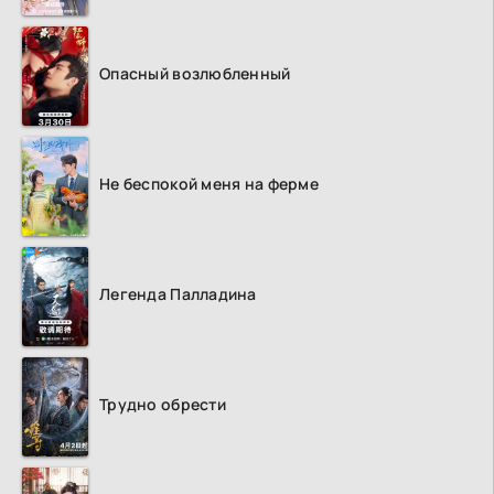
Опасный возлюбленный
Не беспокой меня на ферме
Легенда Палладина
Трудно обрести