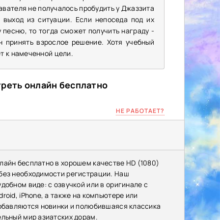
давателя не получалось пробудить у Джаззита
 выход из ситуации. Если непоседа под их
 песню, то тогда сможет получить награду -
н принять взрослое решение. Хотя учебный
т к намеченной цели.
треть онлайн бесплатно
НЕ РАБОТАЕТ?
лайн бесплатно в хорошем качестве HD (1080)
 без необходимости регистрации. Наш
добном виде: с озвучкой или в оригинале с
oid, iPhone, а также на компьютере или
добавляются новинки и полюбившаяся классика
ельный мир азиатских дорам.