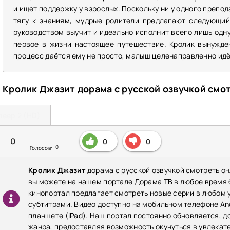
и ищет поддержку у взрослых. Поскольку ни у одного препо
тягу к знаниям, мудрые родители предлагают следующий
руководством выучит и идеально исполнит всего лишь одну
первое в жизни настоящее путешествие. Кролик вынужде
процесс даётся ему не просто, малыш целенаправленно идё
Кролик Джазит дорама с русской озвучкой смо
леер 2 (HD)
0
0
0
0
Голосов:
Кролик Джазит
дорама с русской озвучкой смотреть он
вы можете на нашем портале Дорама ТВ в любое время
кинопортал предлагает смотреть новые серии в любом у
субтитрами. Видео доступно на мобильном телефоне Andr
планшете (iPad). Наш портал постоянно обновляется, 
жанра, предоставляя возможность окунуться в увлекат