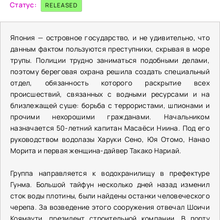
Статус:
RELEASED
Япония — островное государство, и не удивительно, что
данным фактом пользуются преступники, скрывая в море
трупы. Полиции трудно заниматься подобными делами,
поэтому береговая охрана решила создать специальный
отдел, обязанность которого раскрытие всех
происшествий, связанных с водными ресурсами и на
близлежащей суше: борьба с террористами, шпионами и
прочими нехорошими гражданами. Начальником
назначается 50-летний капитан Масаёси Ниина. Под его
руководством водолазы Харуки Сено, Юя Отомо, Нанао
Морита и первая женщина-дайвер Такако Нариай.
Группа направляется к водохранилищу в префектуре
Гунма. Большой тайфун несколько дней назад изменил
сток воды плотины, были найдены останки человеческого
черепа. За возведение этого сооружения отвечал Шоичи
Коямаути, президент строительной компании. В порту