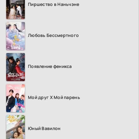
Пиршество в Наньчэне
Любовь Бессмертного
Появление феникса
Мой друг Х Мой парень
Юный Вавилон