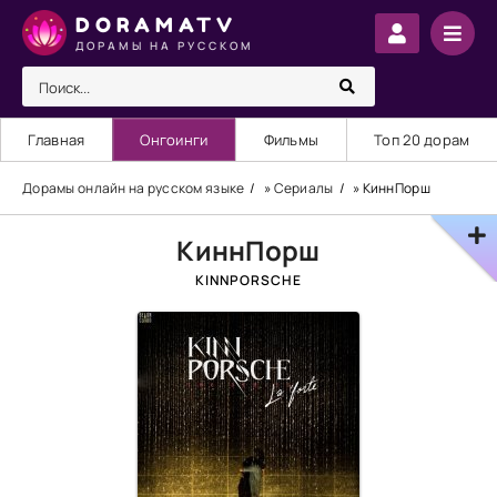
DORAMATV
ДОРАМЫ НА РУССКОМ
Главная
Онгоинги
Фильмы
Топ 20 дорам
Дорамы онлайн на русском языке
»
Сериалы
» КиннПорш
КиннПорш
KINNPORSCHE