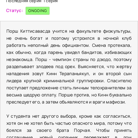
Последняя серия: 1 серия
Статус:
ONGOING
Порш Киттисавасда учится на факультете физкультуры,
не очень богат и поэтому устроился в ночной клуб
работать неполный день официантом. Смена протекала,
как обычно, когда парень увидел бандитов, избивающих
незнакомца. Порш - чемпион страны по дзюдо, поэтому
разделывает злодеев под орех. Выясняется, что жертву
нападения зовут Кинн Терапаньякул, и он второй сын
лидера крупной криминальной группировки. Спасителю
поступает предложение стать личным телохранителем за
весьма щедрую оплату. Порше против, но Кинн буквально
преследует его, а затем объявляются и враги мафиози.
У студента нет другого выбора, кроме как согласиться,
хотя он не хотел быть частью опасного мира, потому что
боялся за своего брата Порчая. Чтобы принять
соглашение, новый охранник переезжает в дом