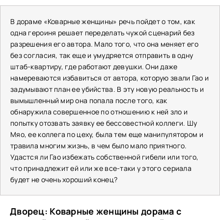
В дораме «Коварные женщины» речь пойдет о том, как
одна героиня решает переделать чужой сценарий без
разрешения его автора. Мало того, что она меняет его
без согласия, так еще и умудряется отправить в одну
штаб-квартиру, где работают девушки. Они даже
намереваются избавиться от автора, которую звали Гао и
задумывают план ее убийства. В эту новую реальность и
вымышленный мир она попала после того, как
обнаружила совершенное по отношению к ней зло и
попытку отозвать заявку ее бессовестной коллеги. Шу
Мяо, ее коллега по цеху, была тем еще манипулятором и
травила многим жизнь, в чем было мало приятного.
Удастся ли Гао избежать собственной гибели или того,
что принадлежит ей или же все-таки у этого сериала
будет не очень хороший конец?
Дворец: Коварные женщины дорама с