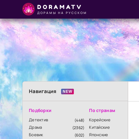
DORAMATV
ДОРАМЫ НА РУССКОМ
Навигация
Подборки
По странам
Детектив
Корейские
(448)
Драма
Китайские
(2362)
Боевик
Японские
(602)