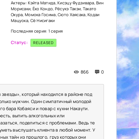
Актеры: Кэйта Матида, Кисэцу Фудзивара, Вин
Морисаки, Ёко Кондо, Рёсукэ Такэи, Такато
Окура, Момока Госима, Сюто Хаясака, Кодаи
Мацуока, Сё Нисигаки
Последняя серия: 1 серия
Статус:
RELEASED
866
0
 звезды», который находился в районе под
олько мужчин. Один симпатичный молодой
о бара Кобаяси и повар с кухни Накаути.
оесть, выпить алкогольных или
азаться, поделиться с проблемами. Ведь те
уметь выслушать клиента в любой момент. У
ых тайн из прошлого, груз которых они