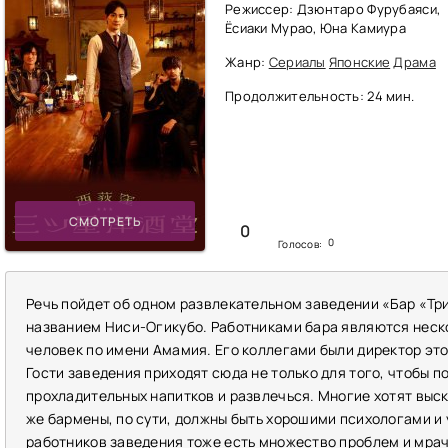
Режиссер: Дзюнтаро Фурубаяси,
Ёсиаки Мурао, Юна Камиура
Жанр:
Сериалы
Японские
Драма
Продолжительность: 24 мин.
СМОТРЕТЬ
0
0
Голосов:
Речь пойдет об одном развлекательном заведении «Бар «Три
названием Ниси-Огикубо. Работниками бара являются неск
человек по имени Амамия. Его коллегами были директор этог
Гости заведения приходят сюда не только для того, чтобы п
прохладительных напитков и развлечься. Многие хотят выск
же бармены, по сути, должны быть хорошими психологами и 
работников заведения тоже есть множество проблем и мрачн