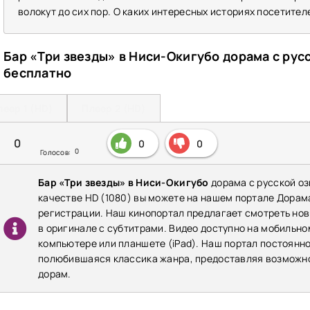
волокут до сих пор. О каких интересных историях посетите
Бар «Три звезды» в Ниси-Окигубо дорама с рус
бесплатно
леер 1 (HD)
Плеер 2 (HD)
0
0
0
0
Голосов:
Бар «Три звезды» в Ниси-Окигубо
дорама с русской оз
качестве HD (1080) вы можете на нашем портале Дорам
регистрации. Наш кинопортал предлагает смотреть новы
в оригинале с субтитрами. Видео доступно на мобильном
компьютере или планшете (iPad). Наш портал постоянн
полюбившаяся классика жанра, предоставляя возможно
дорам.