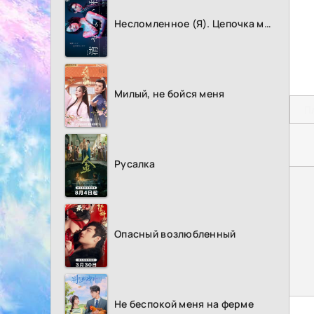
Несломленное (Я). Цепочка мести
Милый, не бойся меня
П
Русалка
Опасный возлюбленный
Не беспокой меня на ферме