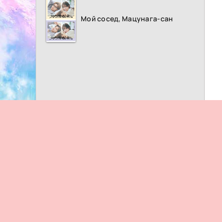
Мой сосед, Мацунага-сан