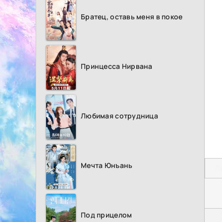
Братец, оставь меня в покое
Принцесса Нирвана
Любимая сотрудница
Мечта Юнъань
П
Под прицелом