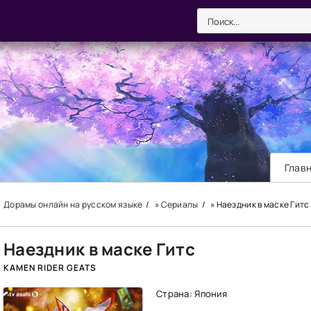
Глав
Дорамы онлайн на русском языке
»
Сериалы
» Наездник в маске Гитс
Наездник в маске Гитс
KAMEN RIDER GEATS
Страна: Япония