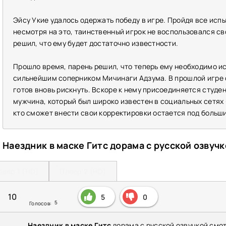
Эйсу Укие удалось одержать победу в игре. Пройдя все исп
несмотря на это, таинственный игрок не воспользовался св
решил, что ему будет достаточно известности.
Прошло время, парень решил, что теперь ему необходимо и
сильнейшим соперником Мичинаги Адзума. В прошлой игре
готов вновь рискнуть. Вскоре к нему присоединяется студе
мужчина, который был широко известен в социальных сетях 
кто сможет внести свои корректировки остается под больш
Наездник в маске Гитс дорама с русской озвуч
леер 1 (HD)
Плеер 2 (HD)
10
5
0
5
Голосов:
Наездник в маске Гитс
дорама с русской озвучкой смо