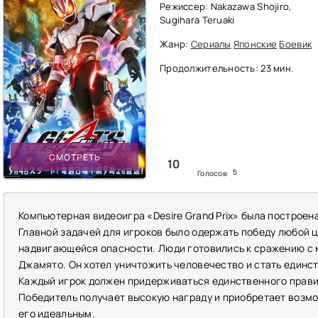
Режиссер: Nakazawa Shojiro,
Sugihara Teruaki
Жанр:
Сериалы
Японские
Боевик
Продолжительность: 23 мин.
СМОТРЕТЬ
10
5
Голосов:
Компьютерная видеоигра «Desire Grand Prix» была построен
Главной задачей для игроков было одержать победу любой ц
надвигающейся опасности. Люди готовились к сражению с
Джамято. Он хотел уничтожить человечество и стать единст
Каждый игрок должен придерживаться единственного правил
Победитель получает высокую награду и приобретает возм
его идеальным.