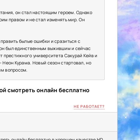
ытания, он стал настоящим героем. Однако
оим правом и не стал изменять мир. Он
справить былые ошибки и сразиться с
 он был единственным выжившим и сейчас
нт престижного университета Сакурай Кейв и
- Неон Курама. Новый сезон стартовал, но
им вопросом.
кой смотреть онлайн бесплатно
НЕ РАБОТАЕТ?
треть онлайн бесплатно в хорошем качестве HD