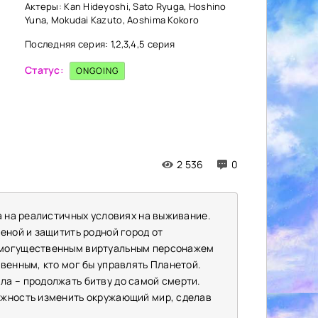
Актеры: Kan Hideyoshi, Sato Ryuga, Hoshino
Yuna, Mokudai Kazuto, Aoshima Kokoro
Последняя серия: 1,2,3,4,5 серия
Статус:
ONGOING
2 536
0
а на реалистичных условиях на выживание.
еной и защитить родной город от
 могущественным виртуальным персонажем
венным, кто мог бы управлять Планетой.
а – продолжать битву до самой смерти.
ожность изменить окружающий мир, сделав