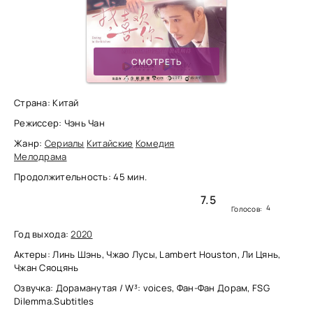
СМОТРЕТЬ
Страна: Китай
Режиссер: Чэнь Чан
Жанр:
Сериалы
Китайские
Комедия
Мелодрама
Продолжительность: 45 мин.
7.5
4
Голосов:
Год выхода:
2020
Актеры: Линь Шэнь, Чжао Лусы, Lambert Houston, Ли Цянь,
Чжан Сяоцянь
Озвучка: Дораманутая / W³: voices, Фан-Фан Дорам, FSG
Dilemma.Subtitles