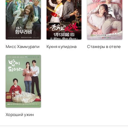
Мисс Хаммурапи
Кухня купидона
Стажеры в отеле
Хороший ужин