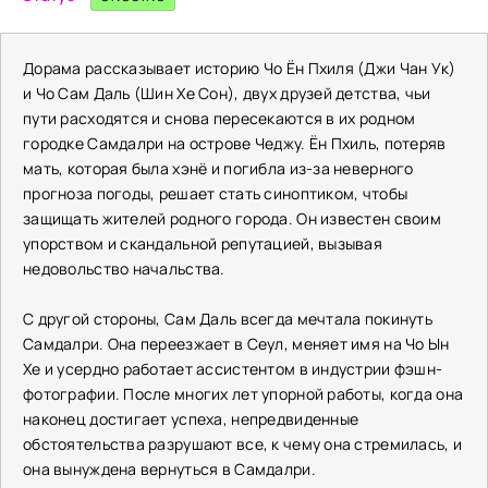
Дорама рассказывает историю Чо Ён Пхиля (Джи Чан Ук)
и Чо Сам Даль (Шин Хе Сон), двух друзей детства, чьи
пути расходятся и снова пересекаются в их родном
городке Самдалри на острове Чеджу. Ён Пхиль, потеряв
мать, которая была хэнё и погибла из-за неверного
прогноза погоды, решает стать синоптиком, чтобы
защищать жителей родного города. Он известен своим
упорством и скандальной репутацией, вызывая
недовольство начальства.
С другой стороны, Сам Даль всегда мечтала покинуть
Самдалри. Она переезжает в Сеул, меняет имя на Чо Ын
Хе и усердно работает ассистентом в индустрии фэшн-
фотографии. После многих лет упорной работы, когда она
наконец достигает успеха, непредвиденные
обстоятельства разрушают все, к чему она стремилась, и
она вынуждена вернуться в Самдалри.