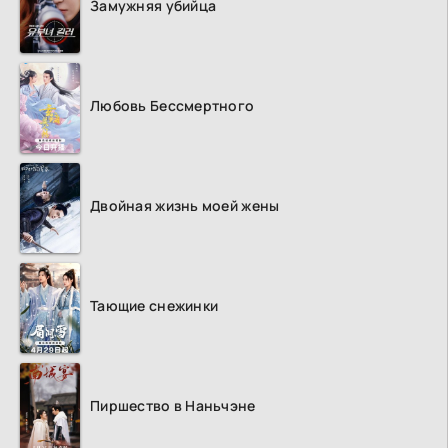
Замужняя убийца
Любовь Бессмертного
Двойная жизнь моей жены
Тающие снежинки
Пиршество в Наньчэне