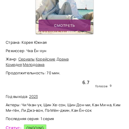
СМОТРЕТЬ
Страна: Корея Южная
Режиссер: Чха Ён-хун
Жанр:
Сериалы
Корейские
Драма
Комедия
Мелодрама
Продолжительность: 70 мин.
6.7
9
Голосов:
Год выхода:
2023
Актеры: Чи Чхан-ук, Щин Хе-сон, Щин Дон-ми, Кан Ми-на, Ким
Ми-гён, Ли Джэ-вон, Пэ Мён-джин, Кан Ён-сок
Последняя серия: 1 серия
Статус:
ONGOING