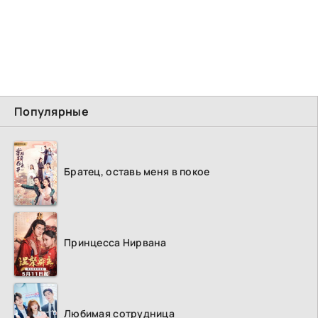
Популярные
Братец, оставь меня в покое
Принцесса Нирвана
Любимая сотрудница