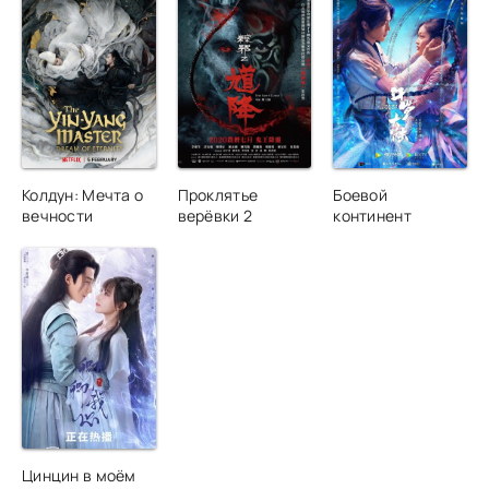
Колдун: Мечта о
Проклятье
Боевой
вечности
верёвки 2
континент
Цинцин в моём