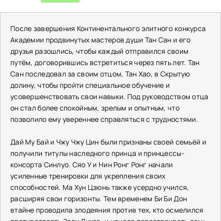
После завершения Континентального элитного конкурса
Академии продвинутых мастеров души Тан Сан и его
друзья разошлись, чтобы каждый отправился своим
путём, договорившись встретиться через пять лет. Тан
Сан последовал за своим отцом, Тан Хао, в Скрытую
долину, чтобы пройти специальное обучение и
усовершенствовать свои навыки. Под руководством отца
он стал более спокойным, зрелым и опытным, что
позволило ему увереннее справляться с трудностями.
Дай Му Бай и Чжу Чжу Цин были признаны своей семьёй и
получили титулы наследного принца и принцессы-
консорта Синлуо. Сяо У и Нин Ронг Ронг начали
усиленные тренировки для укрепления своих
способностей. Ма Хун Цзюнь также усердно учился,
расширяя свои горизонты. Тем временем Би Би Дон
втайне проводила злодеяния против тех, кто осмелился