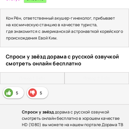
Кон Рён, ответственный акушер-гинеколог, прибывает
на космическую станцию в качестве туриста,
где знакомится с американской астронавткой корейского
происхождения Евой Ким.
Спроси у звёзд дорама с русской озвучкой
смотреть онлайн бесплатно
Плеер 1 (HD)
Плеер 2 (HD)
5
5
Спроси у звёзд
дорама с русской озвучкой
смотреть онлайн бесплатно в хорошем качестве
HD (1080) вы можете на нашем портале Дорама ТВ