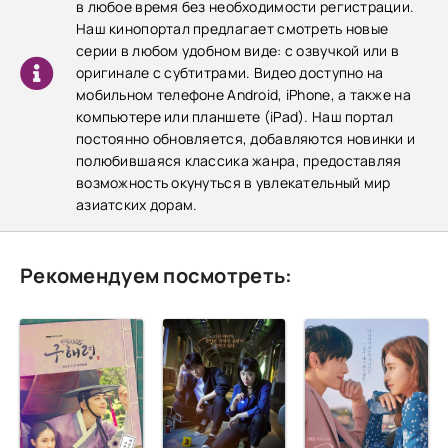
в любое время без необходимости регистрации.
Наш кинопортал предлагает смотреть новые
серии в любом удобном виде: с озвучкой или в
оригинале с субтитрами. Видео доступно на
мобильном телефоне Android, iPhone, а также на
компьютере или планшете (iPad). Наш портал
постоянно обновляется, добавляются новинки и
полюбившаяся классика жанра, предоставляя
возможность окунуться в увлекательный мир
азиатских дорам.
Рекомендуем посмотреть: