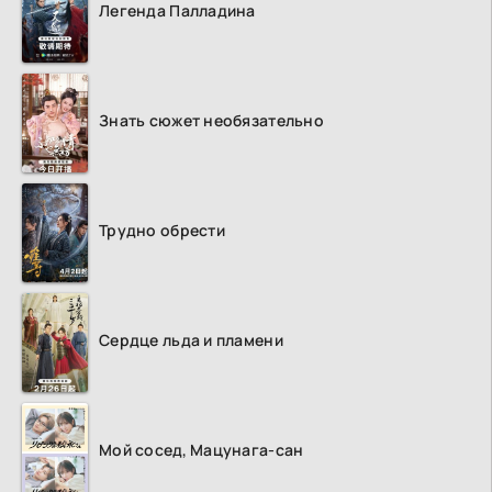
Легенда Палладина
Знать сюжет необязательно
Трудно обрести
Сердце льда и пламени
Мой сосед, Мацунага-сан