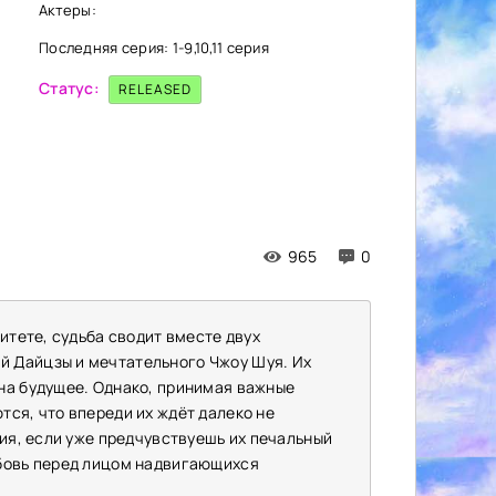
Актеры:
Последняя серия: 1-9,10,11 серия
Статус:
RELEASED
965
0
итете, судьба сводит вместе двух
 Дайцзы и мечтательного Чжоу Шуя. Их
на будущее. Однако, принимая важные
ся, что впереди их ждёт далеко не
ния, если уже предчувствуешь их печальный
юбовь перед лицом надвигающихся