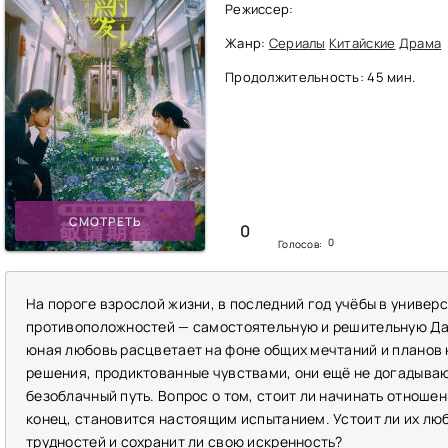
Режиссер:
Жанр:
Сериалы
Китайские
Драма
Продолжительность: 45 мин.
СМОТРЕТЬ
0
0
Голосов:
На пороге взрослой жизни, в последний год учёбы в универс
противоположностей — самостоятельную и решительную Дай
юная любовь расцветает на фоне общих мечтаний и планов 
решения, продиктованные чувствами, они ещё не догадывают
безоблачный путь. Вопрос о том, стоит ли начинать отноше
конец, становится настоящим испытанием. Устоит ли их л
трудностей и сохранит ли свою искренность?