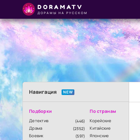
DORAMATV
ДОРАМЫ НА РУССКОМ
Навигация
Подборки
По странам
Детектив
Корейские
(446)
Драма
Китайские
(2352)
Боевик
Японские
(597)