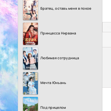
Братец, оставь меня в покое
П
Принцесса Нирвана
Любимая сотрудница
Мечта Юнъань
Под прицелом