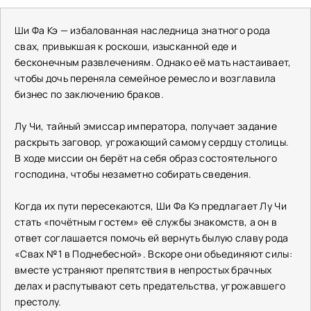
Ши Фа Кэ — избалованная наследница знатного рода
свах, привыкшая к роскоши, изысканной еде и
бесконечным развлечениям. Однако её мать настаивает,
чтобы дочь переняла семейное ремесло и возглавила
бизнес по заключению браков.
Лу Чи, тайный эмиссар императора, получает задание
раскрыть заговор, угрожающий самому сердцу столицы.
В ходе миссии он берёт на себя образ состоятельного
господина, чтобы незаметно собирать сведения.
Когда их пути пересекаются, Ши Фа Кэ предлагает Лу Чи
стать «почётным гостем» её службы знакомств, а он в
ответ соглашается помочь ей вернуть былую славу рода
«Свах № 1 в Поднебесной». Вскоре они объединяют силы:
вместе устраняют препятствия в непростых брачных
делах и распутывают сеть предательства, угрожавшего
престолу.