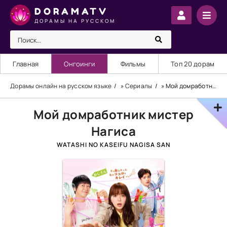
DORAMATV
ДОРАМЫ НА РУССКОМ
Главная
Онгоинги
Фильмы
Топ 20 дорам
Дорамы онлайн на русском языке
»
Сериалы
» Мой домработник мистер Нагиса
Мой домработник мистер
Нагиса
WATASHI NO KASEIFU NAGISA SAN