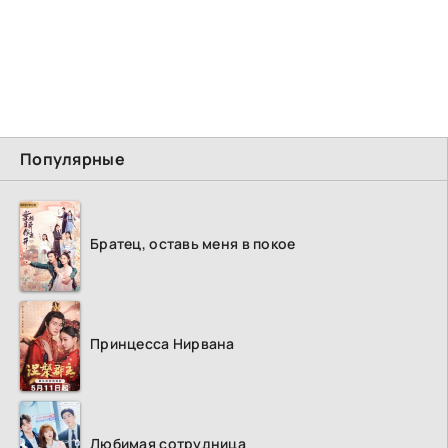
Популярные
Братец, оставь меня в покое
Принцесса Нирвана
Любимая сотрудница