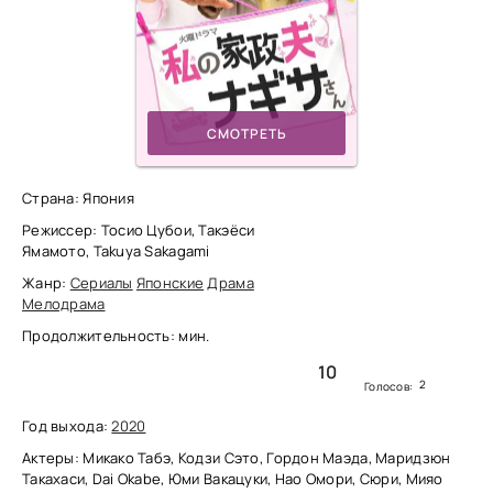
СМОТРЕТЬ
Страна: Япония
Режиссер: Тосио Цубои, Такэёси
Ямамото, Takuya Sakagami
Жанр:
Сериалы
Японские
Драма
Мелодрама
Продолжительность: мин.
10
2
Голосов:
Год выхода:
2020
Актеры: Микако Табэ, Кодзи Сэто, Гордон Маэда, Маридзюн
Такахаси, Dai Okabe, Юми Вакацуки, Нао Омори, Сюри, Мияо