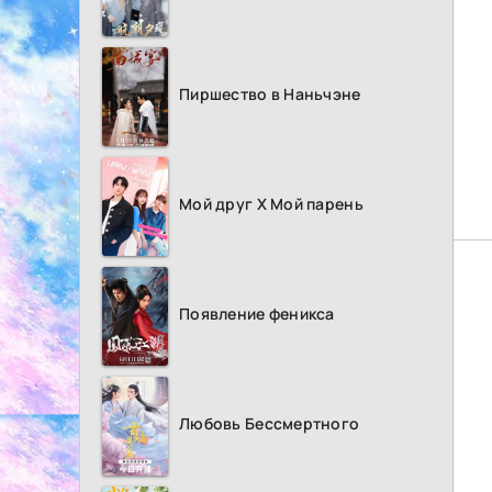
Пиршество в Наньчэне
Мой друг Х Мой парень
Появление феникса
Любовь Бессмертного