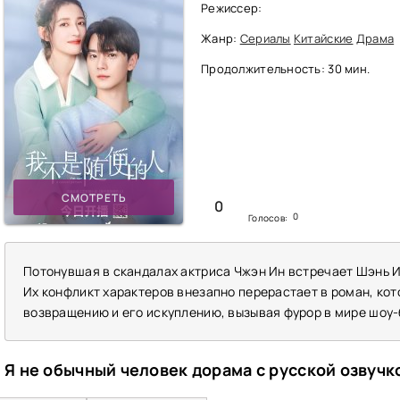
Режиссер:
Жанр:
Сериалы
Китайские
Драма
Продолжительность: 30 мин.
СМОТРЕТЬ
0
0
Голосов:
Потонувшая в скандалах актриса Чжэн Ин встречает Шэнь И
Их конфликт характеров внезапно перерастает в роман, ко
возвращению и его искуплению, вызывая фурор в мире шоу-
Я не обычный человек дорама с русской озвуч