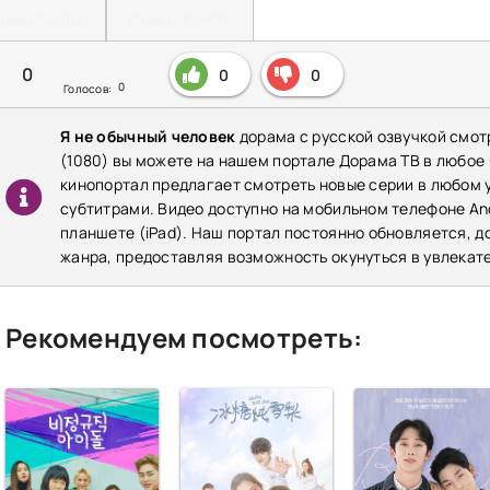
леер 1 (HD)
Плеер 2 (HD)
0
0
0
0
Голосов:
Я не обычный человек
дорама с русской озвучкой смот
(1080) вы можете на нашем портале Дорама ТВ в любое
кинопортал предлагает смотреть новые серии в любом у
субтитрами. Видео доступно на мобильном телефоне Andr
планшете (iPad). Наш портал постоянно обновляется, 
жанра, предоставляя возможность окунуться в увлекат
Рекомендуем посмотреть: