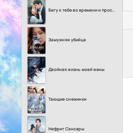
П
Бегу к тебе во времени и пространстве
Замужняя убийца
Двойная жизнь моей жены
Тающие снежинки
Нефрит Сансары