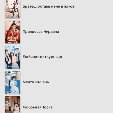
Братец, оставь меня в покое
Принцесса Нирвана
Любимая сотрудница
Мечта Юнъань
Любовная Тоска