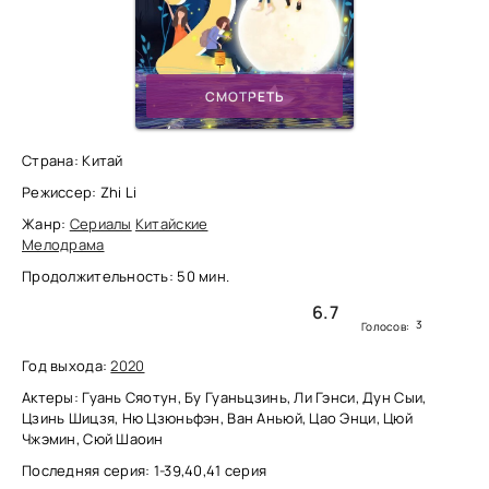
СМОТРЕТЬ
Страна: Китай
Режиссер: Zhi Li
Жанр:
Сериалы
Китайские
Мелодрама
Продолжительность: 50 мин.
6.7
3
Голосов:
Год выхода:
2020
Актеры: Гуань Сяотун, Бу Гуаньцзинь, Ли Гэнси, Дун Сыи,
Цзинь Шицзя, Ню Цзюньфэн, Ван Аньюй, Цао Энци, Цюй
Чжэмин, Сюй Шаоин
Последняя серия: 1-39,40,41 серия