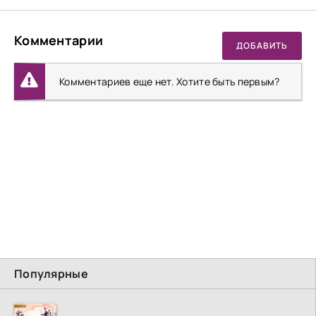
Комментарии
ДОБАВИТЬ
Комментариев еще нет. Хотите быть первым?
Популярные