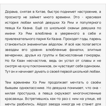
Дорама, снятая в Китае, быстро поднимет настроение, а
просмотр не займет много времени. Это - красивая
история любви милой девушки Хэ Рим и популярного
певца Ки Квана. Ещё со школьной скамьи девушка по
имени Хэ Рим влюблена в уверенного в себе и
привлекательного парня Ки Квана. Проходят годы, парень
становиться знаменитым айдолом. И всё как полагается
звездам его уровня: влюбленные фанатки, элитные
вечеринки, друзья из группы и баснословные гонорары.
Но Ки Кван несчастлив, ведь он устал от славы и не
смотря на кучу поклонников, он чувствует себя одиноким.
Тут он и начинает думать о своей первой школьной любви.
Тем временем Хэ Рим продолжает мечтать о своём
бывшем однокласснике. Но девушка понимает, что она -
милая простушка, а певца окружают многочисленные
красавицы. Встретившись как-то раз с ним на улице, её
мечты разбились. Айдол звезда никогда не станет для