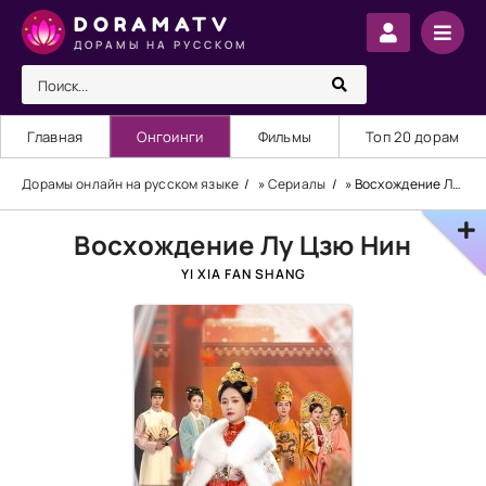
DORAMATV
ДОРАМЫ НА РУССКОМ
Главная
Онгоинги
Фильмы
Топ 20 дорам
Дорамы онлайн на русском языке
»
Сериалы
» Восхождение Лу Цзю Нин
Восхождение Лу Цзю Нин
YI XIA FAN SHANG