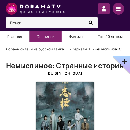
DORAMATV
ДОРАМЫ НА РУССКОМ
Главная
Онгоинги
Фильмы
Топ 20 дорам
Дорамы онлайн на русском языке
»
Сериалы
» Немыслимое: Странные истории
Немыслимое: Странные истории
BU SI YI: ZHI GUAI