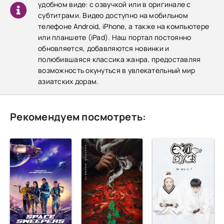
удобном виде: с озвучкой или в оригинале с
субтитрами. Видео доступно на мобильном
телефоне Android, iPhone, а также на компьютере
или планшете (iPad). Наш портал постоянно
обновляется, добавляются новинки и
полюбившаяся классика жанра, предоставляя
возможность окунуться в увлекательный мир
азиатских дорам.
Рекомендуем посмотреть: