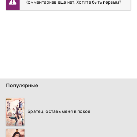
Комментариев еще нет. Хотите быть первым?
Популярные
Братец, оставь меня в покое