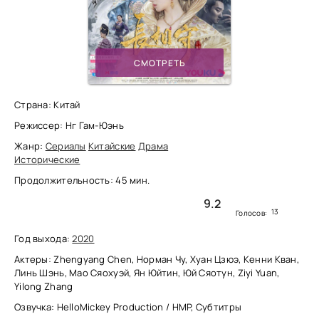
СМОТРЕТЬ
Страна: Китай
Режиссер: Нг Гам-Юэнь
Жанр:
Сериалы
Китайские
Драма
Исторические
Продолжительность: 45 мин.
9.2
13
Голосов:
Год выхода:
2020
Актеры: Zhengyang Chen, Норман Чу, Хуан Цзюэ, Кенни Кван,
Линь Шэнь, Мао Сяохуэй, Ян Юйтин, Юй Сяотун, Ziyi Yuan,
Yilong Zhang
Озвучка: HelloMickey Production / HMP, Субтитры