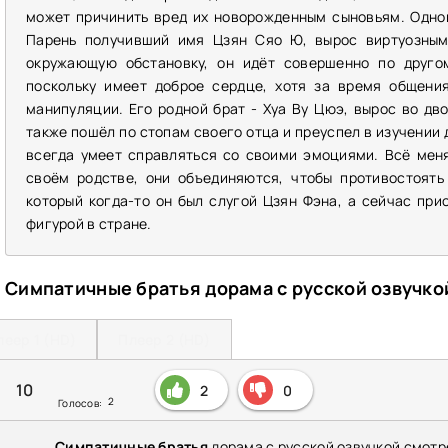
может причинить вред их новорожденным сыновьям. Одног
Парень получивший имя Цзян Сяо Ю, вырос виртуозным
окружающую обстановку, он идёт совершенно по другом
поскольку имеет доброе сердце, хотя за время общени
манипуляции. Его родной брат - Хуа Ву Цюэ, вырос во дв
также пошёл по стопам своего отца и преуспел в изучении 
всегда умеет справляться со своими эмоциями. Всё меня
своём родстве, они объединяются, чтобы противостоять
который когда-то он был слугой Цзян Фэна, а сейчас при
фигурой в стране.
Симпатичные братья дорама с русской озвучко
леер 1 (HD)
Плеер 2 (HD)
10
2
0
2
Голосов:
Симпатичные братья
дорама с русской озвучкой смотр