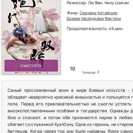
Режиссер: Лю Фан, Чжоу Цзичэн
Жанр:
Сериалы
Китайские
Боевик
Мелодрама
Фэнтези
Продолжительность: 45 мин.
СМОТРЕТЬ
10
2
Голосов:
Самый прославленный воин в мире боевых искусств - 
обладает невероятно красивой внешностью и пользуется
пола. Перед его привлекательностью не смогли устоять
высокопоставленными особами в государстве. Однажды д
бою и спасают, а потом обе признаются парню в любви.
сбегает со служанкой Хуа Юэну. Одна из героинь, не стерп
беглецов. Когда через год они были найдены, Яоюэ само