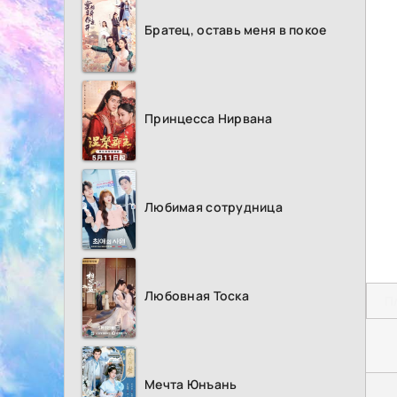
Братец, оставь меня в покое
Принцесса Нирвана
Любимая сотрудница
Любовная Тоска
П
Мечта Юнъань