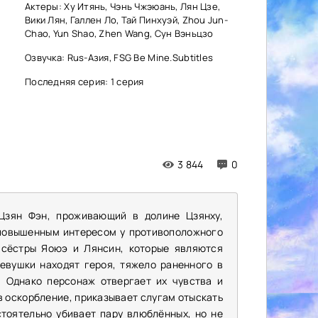
Актеры: Ху Итянь, Чэнь Чжэюань, Лян Цзе,
Вики Лян, Галлен Ло, Тай Пинхуэй, Zhou Jun-
Chao, Yun Shao, Zhen Wang, Сун Вэньцзо
Озвучка: Rus-Азия, FSG Be Mine.Subtitles
Последняя серия: 1 серия
3 844
0
Цзян Фэн, проживающий в долине Цзянху,
 повышенным интересом у противоположного
 сёстры Яоюэ и Лянсин, которые являются
евушки находят героя, тяжело раненного в
 Однако персонаж отвергает их чувства и
ев оскорбление, приказывает слугам отыскать
стоятельно убивает пару влюблённых, но не