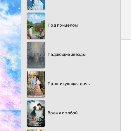
Под прицелом
Падающие звезды
Практикующая дочь
Время с тобой