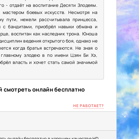
о - отдаёт на воспитание Десяти Злодеям.
 мастером боевых искусств. Несмотря на
у пути, нежели рассчитывала принцесса,
я с бандитами, приобрёл навыки обмана и
орце, воспитан как наследник трона. Юноша
дисциплин ведения открытого боя, однако не
ется когда братья встречаются. Не зная о
 главному злодею в по имени Цзян Би Хэ,
обрёл власть и хочет стать самой значимой
й смотреть онлайн бесплатно
НЕ РАБОТАЕТ?
еть онлайн бесплатно в хорошем качестве HD