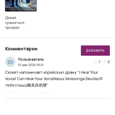
Давай
сражаться,
призрак
Комментарии
ДОБАВИТЬ
Пользователь
1
0
31 мая 2024 18:41
Сюжет напоминает корейскую драму "I Hear Your
VoiceI Can Hear Your VoiceNeoui Moksoriga DeulleoЯ
тебя слышу聽見你的聲"
Ответить
Цитировать