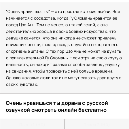
"Очень нравишься ты" — это простая история любви. Все
начинается с соседства, когда Гу Сяомань нравится ее
сосед Цзо Ань. Тем не менее, он такой гений, а она
действительно хороша в своих боевых искусствах, что
девушке кажется, что она никогда не сможет привлечь
внимание юноши, пока однажды случайно не порвет его
спортивные штаны. С тех пор Цзо Ань не может не думать
о привлекательной Гу Сяомань. Несмотря на свою крутую
внешность, он находит разные способы завлечь девушку
на свидания, чтобы проводить с ней больше времени.
Однако молодые люди так и не могут сказать друг другу о
своих чувствах.
Очень нравишься ты дорама с русской
озвучкой смотреть онлайн бесплатно
Плеер 1 (HD)
Плеер 2 (HD)