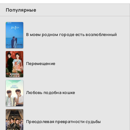
Популярные
В моем родном городе есть возлюбленный
Перемещение
Любовь подобна кошке
Преодолевая превратности судьбы