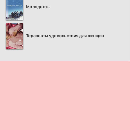
Молодость
Терапевты удовольствия для женщин
ПРАВООБЛАДАТЕЛЯМ